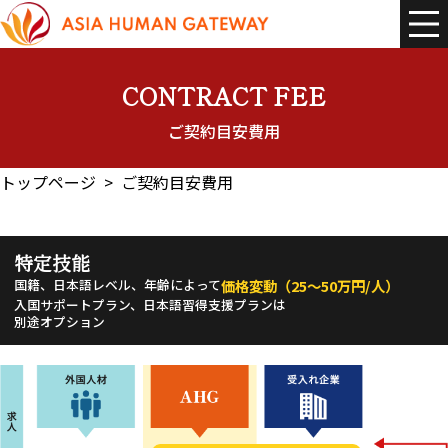
コ
ナ
ン
ビ
テ
ゲ
ン
ー
ツ
シ
へ
ョ
CONTRACT FEE
ス
ン
キ
に
ご契約目安費用
ッ
移
プ
動
トップページ
ご契約目安費用
特定技能
国籍、日本語レベル、年齢によって
価格変動（25～50万円/人）
入国サポートプラン、日本語習得支援プランは
別途オプション