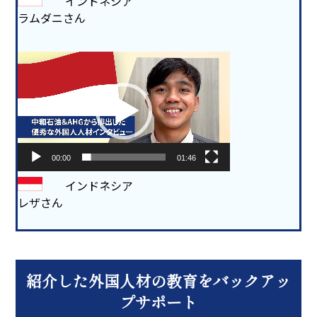
インドネシア
ラムダニさん
動
画
プ
レ
ー
ヤ
ー
00:00
01:46
インドネシア
レザさん
紹介した外国人材の教育をバックアッ
プサポート