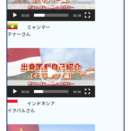
ー
00:00
00:38
ミャンマー
テナーさん
動
画
プ
レ
ー
ヤ
ー
00:00
00:46
インドネシア
イクバルさん
動
画