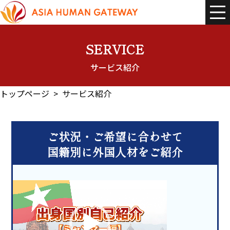
コ
ナ
ン
ビ
テ
ゲ
ン
ー
ツ
シ
へ
ョ
SERVICE
ス
ン
キ
に
サービス紹介
ッ
移
プ
動
トップページ
サービス紹介
ご状況・ご希望に合わせて
国籍別に外国人材をご紹介
動
画
プ
レ
ー
ヤ