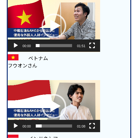
動
画
プ
レ
ー
ヤ
ー
00:00
01:51
ベトナム
フウオンさん
動
画
プ
レ
ー
ヤ
ー
00:00
01:08