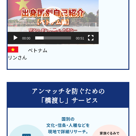
プ
レ
ー
ヤ
ー
00:00
00:51
ベトナム
リンさん
アンマッチを防ぐための
「橋渡し」サービス