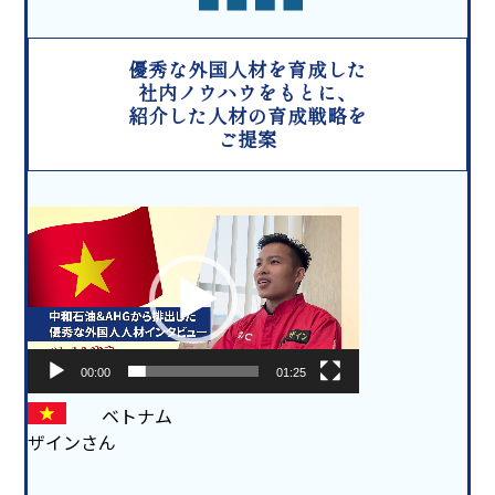
優秀な外国人材を育成した
社内ノウハウをもとに、
紹介した人材の育成戦略を
ご提案
動
画
プ
レ
ー
ヤ
ー
00:00
01:25
ベトナム
ザインさん