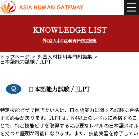
コ
ナ
ン
ビ
テ
ゲ
ン
ー
ツ
シ
へ
ョ
KNOWLEDGE LIST
ス
ン
キ
に
外国人材採用専門知識集
ッ
移
プ
動
トップページ
外国人材採用専門知識集
日本語能力試験 / JLPT
日本語能力試験 / JLPT
特定技能ビザで働きたい人は、日本語能力に関する試験に合格
する必要があります。JLPTは、N4以上のレベルに合格するこ
とで、特定技能ビザを取得するに必要なレベルの日本語スキル
を持つと証明が可能になります。また、技能実習を修了してい