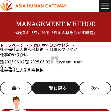
コ
ナ
ン
ビ
テ
ゲ
ン
ー
ツ
シ
へ
ョ
MANAGEMENT METHOD
ス
ン
キ
に
代表スギサワが語る「外国人材を活かす経営」
ッ
移
プ
動
トップページ
外国人材を活かす経営
社会福祉法人栄和会様編
仕事のやりがい
仕事のやりがい
最
2025.06.02
2025.06.02
system_user
終
カテゴリー
更
社会福祉法人栄和会様編
新
日
時
:
前へ
一覧に戻る
次へ