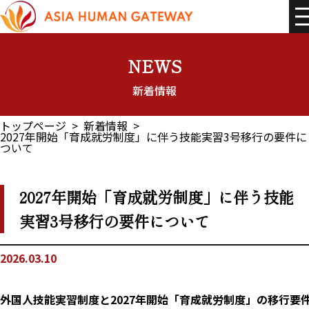
コ
ナ
ン
ビ
テ
ゲ
ン
ー
ツ
シ
へ
ョ
NEWS
ス
ン
キ
に
新着情報
ッ
移
プ
動
トップページ
新着情報
2027年開始「育成就労制度」に伴う技能実習3号移行の要件に
ついて
2027年開始「育成就労制度」に伴う技能
実習3号移行の要件について
2026.03.10
外国人技能実習制度と2027年開始「育成就労制度」の移行要