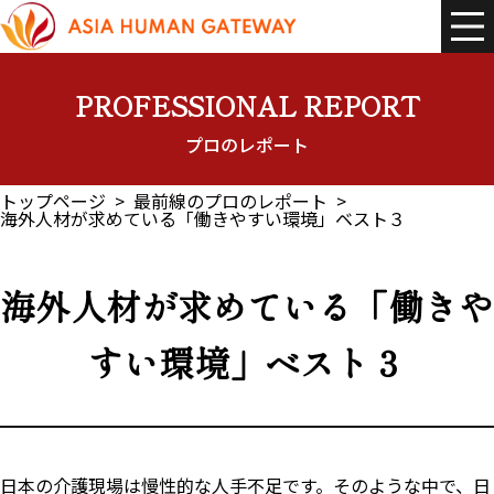
コ
ナ
ン
ビ
テ
ゲ
ン
ー
ツ
シ
へ
ョ
PROFESSIONAL REPORT
ス
ン
キ
に
プロのレポート
ッ
移
プ
動
トップページ
最前線のプロのレポート
海外人材が求めている「働きやすい環境」ベスト３
海外人材が求めている「働きや
すい環境」ベスト３
日本の介護現場は慢性的な人手不足です。そのような中で、日