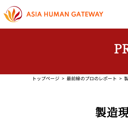
コ
ナ
ン
ビ
テ
ゲ
ン
ー
ツ
シ
へ
ョ
ス
ン
キ
に
ッ
移
P
プ
動
トップページ
最前線のプロのレポート
製造