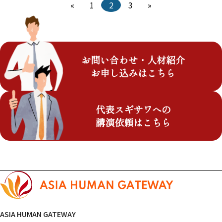
投
«
1
2
3
»
固
固
固
稿
定
定
定
の
ペ
ペ
ペ
ペ
ー
ー
ー
ー
ジ
ジ
ジ
ジ
送
り
お問い合わせ・人材紹介
お申し込みはこちら
代表スギサワへの
講演依頼はこちら
ASIA HUMAN GATEWAY